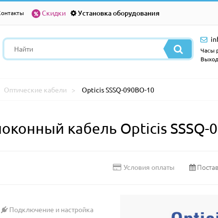
Скидки
Установка оборудования
Контакты
in
Часы р
Выход
Оптические кабели
Opticis SSSQ-090BO-10
конный кабель Opticis SSSQ-
Постав
Условия оплаты
Подключение и настройка