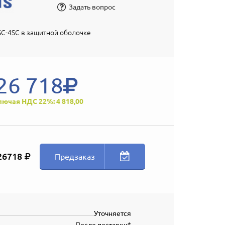
Задать вопрос
C-4SC в защитной оболочке
26 718
лючая НДС 22%: 4 818,00
26718
Предзаказ
Уточняется
После поставки*