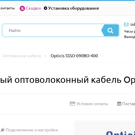
Скидки
Установка оборудования
Контакты
in
Часы р
Выход
Оптические кабели
Opticis SSSO-090BO-400
й оптоволоконный кабель Opt
Постав
Условия оплаты
Подключение и настройка