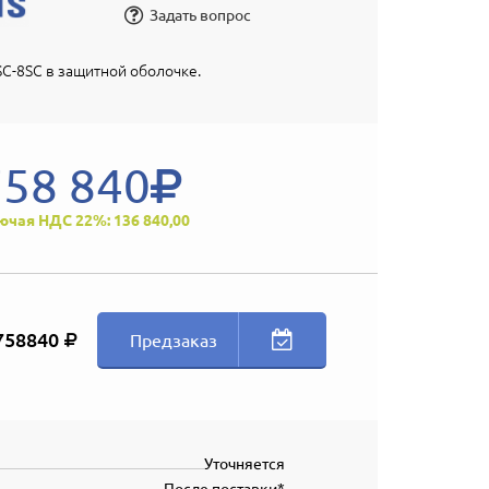
Задать вопрос
C-8SC в защитной оболочке.
758 840
ючая НДС 22%: 136 840,00
758840
Предзаказ
Уточняется
После поставки*