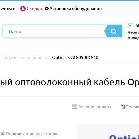
Скидки
Установка оборудования
Контакты
in
Часы р
Выход
Оптические кабели
Opticis SSSO-090BO-10
й оптоволоконный кабель Opt
Постав
Условия оплаты
Подключение и настройка