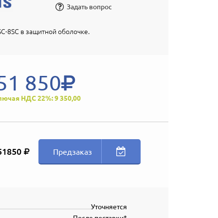
Задать вопрос
C-8SC в защитной оболочке.
51 850
лючая НДС 22%: 9 350,00
51850
Предзаказ
Уточняется
После поставки*