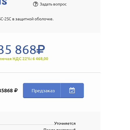
Задать вопрос
C-2SC в защитной оболочке.
35 868
лючая НДС 22%: 6 468,00
35868
Предзаказ
Уточняется
После поставки*