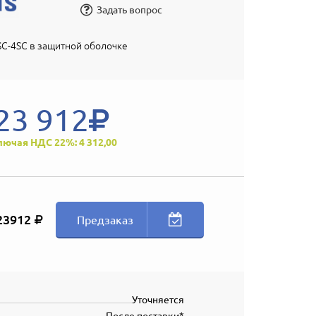
Задать вопрос
C-4SC в защитной оболочке
23 912
лючая НДС 22%: 4 312,00
23912
Предзаказ
Уточняется
После поставки*