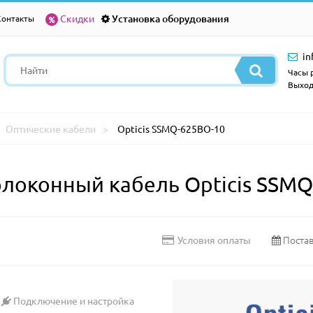
Скидки
Установка оборудования
Контакты
in
Часы р
Выход
Оптические кабели
Opticis SSMQ-625BO-10
оконный кабель Opticis SSMQ
Постав
Условия оплаты
Подключение и настройка