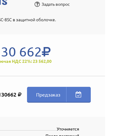
Задать вопрос
C-8SC в защитной оболочке.
130 662
ючая НДС 22%: 23 562,00
130662
Предзаказ
Уточняется
После поставки*