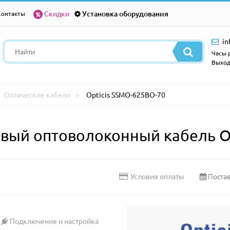
Скидки
Установка оборудования
Контакты
in
Часы р
Выход
Оптические кабели
Opticis SSMO-625BO-70
ый оптоволоконный кабель Op
Постав
Условия оплаты
Подключение и настройка