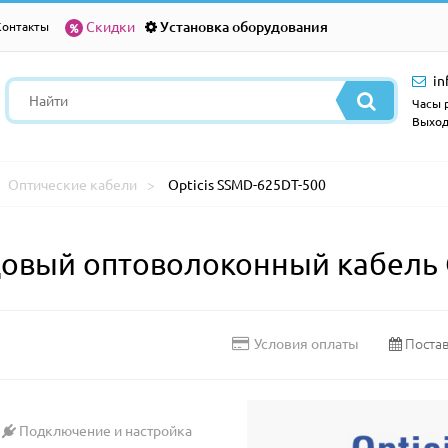
Скидки
Установка оборудования
Контакты
in
Часы р
Выход
Оптические кабели
Opticis SSMD-625DT-500
вый оптоволоконный кабель O
Постав
Условия оплаты
Подключение и настройка