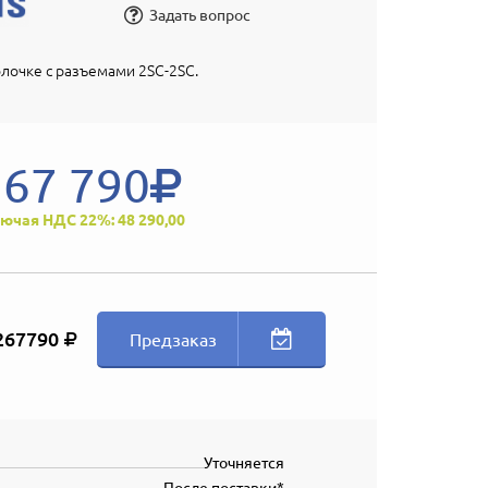
Задать вопрос
лочке с разъемами 2SC-2SC.
267 790
ючая НДС 22%: 48 290,00
267790
Предзаказ
Уточняется
После поставки*