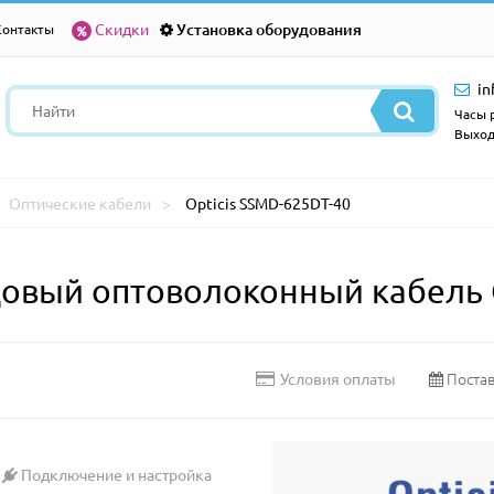
Скидки
Установка оборудования
Контакты
in
Часы р
Выход
Оптические кабели
Opticis SSMD-625DT-40
вый оптоволоконный кабель O
Постав
Условия оплаты
Подключение и настройка