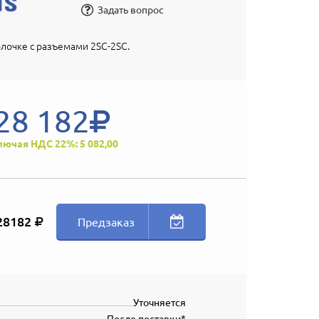
Задать вопрос
лочке с разъемами 2SC-2SC.
28 182
лючая НДС 22%: 5 082,00
28182
Предзаказ
Уточняется
После поставки*