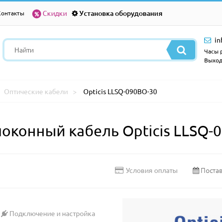
Скидки
Установка оборудования
Контакты
in
Часы р
Выход
Оптические кабели
Opticis LLSQ-090BO-30
конный кабель Opticis LLSQ-
Постав
Условия оплаты
Подключение и настройка