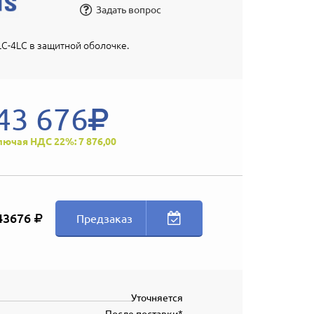
Задать вопрос
C-4LC в защитной оболочке.
43 676
лючая НДС 22%: 7 876,00
43676
Предзаказ
Уточняется
После поставки*