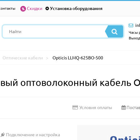
Скидки
Установка оборудования
Контакты
in
Часы р
Выход
Оптические кабели
Opticis LLMQ-625BO-500
ый оптоволоконный кабель Op
Постав
Условия оплаты
Подключение и настройка