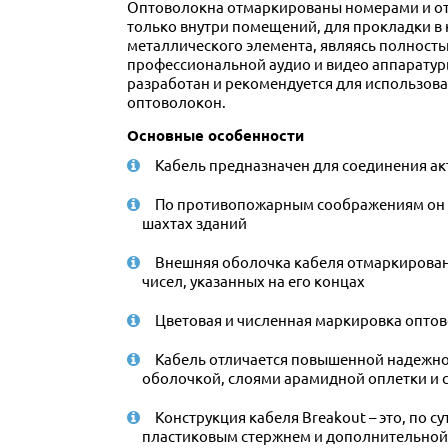
Оптоволокна отмаркированы номерами и отл
только внутри помещений, для прокладки в
металлического элемента, являясь полность
профессиональной аудио и видео аппаратуры
разработан и рекомендуется для использова
оптоволокон.
Основные особенности
Кабель предназначен для соединения а
По противопожарным соображениям он м
шахтах зданий
Внешняя оболочка кабеля отмаркирована
чисел, указанных на его концах
Цветовая и численная маркировка опто
Кабель отличается повышенной надежно
оболочкой, слоями арамидной оплетки и
Конструкция кабеля Breakout – это, по 
пластиковым стержнем и дополнительной