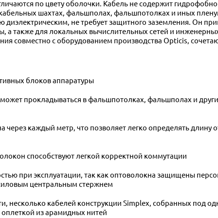
ичаются по цвету оболочки. Кабель не содержит гидрофобног
 кабельных шахтах, фальшполах, фальшпотолках и иных пленум
ю диэлектрическим, не требует защитного заземления. Он при
, а также для локальных вычислительных сетей и инженерных
ния совместно с оборудованием производства Opticis, сочета
ктивных блоков аппаратуры
ожет прокладываться в фальшпотолках, фальшполах и других
 через каждый метр, что позволяет легко определять длину 
волокон способствуют легкой корректной коммутации
стью при эксплуатации, так как оптоволокна защищены пер
 силовым центральным стержнем
сути, несколько кабелей конструкции Simplex, собранных под
 оплеткой из арамидных нитей