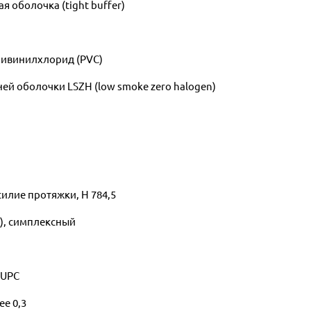
 оболочка (tight buffer)
ливинилхлорид (PVC)
й оболочки LSZH (low smoke zero halogen)
илие протяжки, Н 784,5
r), симплексный
 UPC
е 0,3