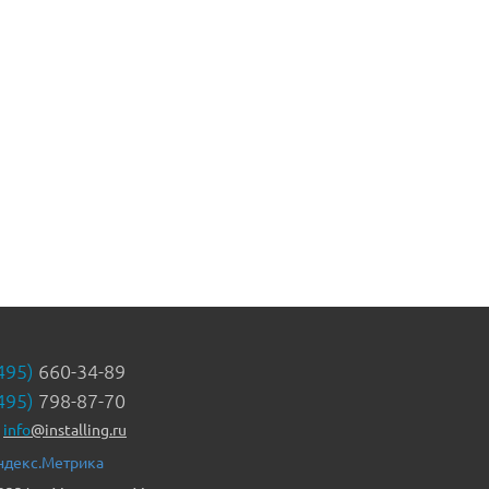
495)
660-34-89
495)
798-87-70
info
@installing.ru