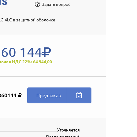
Задать вопрос
C-4LC в защитной оболочке.
360 144
ючая НДС 22%: 64 944,00
360144
Предзаказ
Уточняется
После поставки*