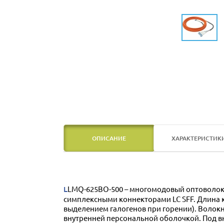
ОПИСАНИЕ
ХАРАКТЕРИСТИК
LLMQ-625BO-500 – многомодовый оптоволоконный кабель конструкции Breakout с четырьмя волокнами 62,5/125 мкм, оконцованными с обеих сторон
симплексными коннекторами LC SFF. Длина к
выделением галогенов при горении). Волок
внутренней персональной оболочкой. Под в