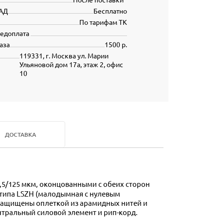
АД
Бесплатно
По тарифам ТК
редоплата
аза
1500 р.
119331, г. Москва ул. Марии
Ульяновой дом 17а, этаж 2, офис
10
ДОСТАВКА
 типа LSZH (малодымная с нулевым
 защищены оплеткой из арамидных нитей и
тральный силовой элемент и рип-корд.