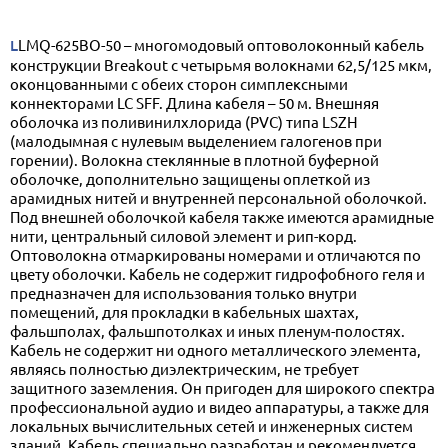
LLMQ-625BO-50 – многомодовый оптоволоконный кабель
конструкции Breakout с четырьмя волокнами 62,5/125 мкм,
оконцованными с обеих сторон симплексными
коннекторами LC SFF. Длина кабеля – 50 м. Внешняя
оболочка из поливинилхлорида (PVC) типа LSZH
(малодымная с нулевым выделением галогенов при
горении). Волокна стеклянные в плотной буферной
оболочке, дополнительно защищены оплеткой из
арамидных нитей и внутренней персональной оболочкой.
Под внешней оболочкой кабеля также имеются арамидные
нити, центральный силовой элемент и рип-корд.
Оптоволокна отмаркированы номерами и отличаются по
цвету оболочки. Кабель не содержит гидрофобного геля и
предназначен для использования только внутри
помещений, для прокладки в кабельных шахтах,
фальшполах, фальшпотолках и иных пленум-полостях.
Кабель не содержит ни одного металлического элемента,
являясь полностью диэлектрическим, не требует
защитного заземления. Он пригоден для широкого спектра
профессиональной аудио и видео аппаратуры, а также для
локальных вычислительных сетей и инженерных систем
зданий. Кабель специально разработан и рекомендуется