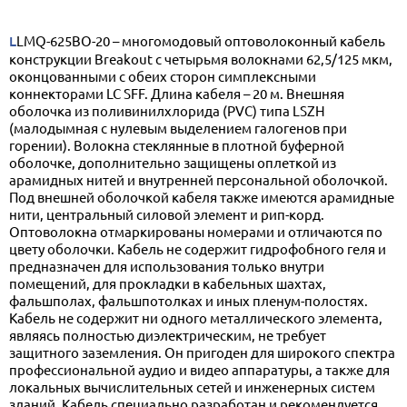
LLMQ-625BO-20 – многомодовый оптоволоконный кабель
конструкции Breakout с четырьмя волокнами 62,5/125 мкм,
оконцованными с обеих сторон симплексными
коннекторами LC SFF. Длина кабеля – 20 м. Внешняя
оболочка из поливинилхлорида (PVC) типа LSZH
(малодымная с нулевым выделением галогенов при
горении). Волокна стеклянные в плотной буферной
оболочке, дополнительно защищены оплеткой из
арамидных нитей и внутренней персональной оболочкой.
Под внешней оболочкой кабеля также имеются арамидные
нити, центральный силовой элемент и рип-корд.
Оптоволокна отмаркированы номерами и отличаются по
цвету оболочки. Кабель не содержит гидрофобного геля и
предназначен для использования только внутри
помещений, для прокладки в кабельных шахтах,
фальшполах, фальшпотолках и иных пленум-полостях.
Кабель не содержит ни одного металлического элемента,
являясь полностью диэлектрическим, не требует
защитного заземления. Он пригоден для широкого спектра
профессиональной аудио и видео аппаратуры, а также для
локальных вычислительных сетей и инженерных систем
зданий. Кабель специально разработан и рекомендуется