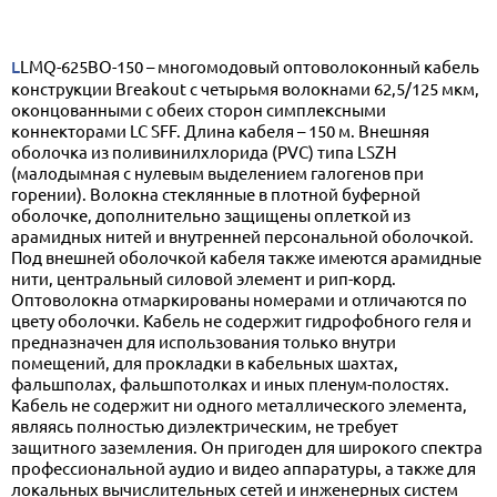
LLMQ-625BO-150 – многомодовый оптоволоконный кабель
конструкции Breakout с четырьмя волокнами 62,5/125 мкм,
оконцованными с обеих сторон симплексными
коннекторами LC SFF. Длина кабеля – 150 м. Внешняя
оболочка из поливинилхлорида (PVC) типа LSZH
(малодымная с нулевым выделением галогенов при
горении). Волокна стеклянные в плотной буферной
оболочке, дополнительно защищены оплеткой из
арамидных нитей и внутренней персональной оболочкой.
Под внешней оболочкой кабеля также имеются арамидные
нити, центральный силовой элемент и рип-корд.
Оптоволокна отмаркированы номерами и отличаются по
цвету оболочки. Кабель не содержит гидрофобного геля и
предназначен для использования только внутри
помещений, для прокладки в кабельных шахтах,
фальшполах, фальшпотолках и иных пленум-полостях.
Кабель не содержит ни одного металлического элемента,
являясь полностью диэлектрическим, не требует
защитного заземления. Он пригоден для широкого спектра
профессиональной аудио и видео аппаратуры, а также для
локальных вычислительных сетей и инженерных систем