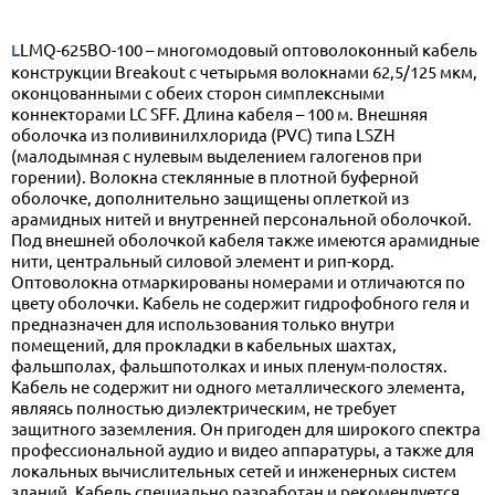
LLMQ-625BO-100 – многомодовый оптоволоконный кабель
конструкции Breakout с четырьмя волокнами 62,5/125 мкм,
оконцованными с обеих сторон симплексными
коннекторами LC SFF. Длина кабеля – 100 м. Внешняя
оболочка из поливинилхлорида (PVC) типа LSZH
(малодымная с нулевым выделением галогенов при
горении). Волокна стеклянные в плотной буферной
оболочке, дополнительно защищены оплеткой из
арамидных нитей и внутренней персональной оболочкой.
Под внешней оболочкой кабеля также имеются арамидные
нити, центральный силовой элемент и рип-корд.
Оптоволокна отмаркированы номерами и отличаются по
цвету оболочки. Кабель не содержит гидрофобного геля и
предназначен для использования только внутри
помещений, для прокладки в кабельных шахтах,
фальшполах, фальшпотолках и иных пленум-полостях.
Кабель не содержит ни одного металлического элемента,
являясь полностью диэлектрическим, не требует
защитного заземления. Он пригоден для широкого спектра
профессиональной аудио и видео аппаратуры, а также для
локальных вычислительных сетей и инженерных систем
зданий. Кабель специально разработан и рекомендуется