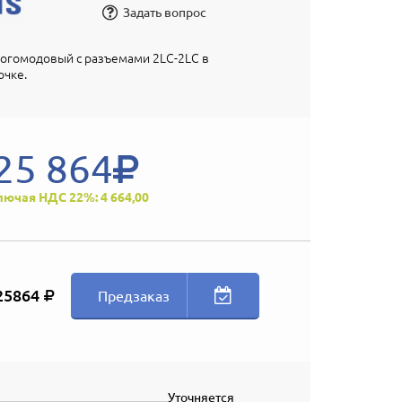
Задать вопрос
огомодовый с разъемами 2LC-2LC в
очке.
25 864
лючая НДС 22%: 4 664,00
25864
Предзаказ
Уточняется