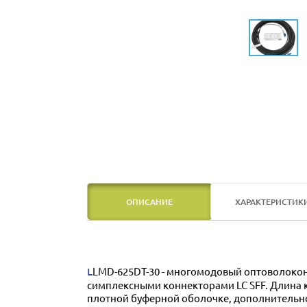
ОПИСАНИЕ
ХАРАКТЕРИСТИК
LLMD-625DT-30 - многомодовый оптоволоконный кабель конструкции Distribution с двумя волокнами 62,5/125 мкм, оконцованными с обеих сторон
симплексными коннекторами LC SFF. Длина к
плотной буферной оболочке, дополнительн