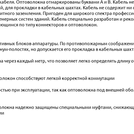
беля. Оптоволокна отмаркированы буквами А и В. Кабель не
, для прокладки в кабельных шахтах. Кабель не содержит ни 
итного заземления. Пригоден для широкого спектра професси
нерных систем зданий. Кабель специально разработан и реко
ающимся по типу коннекторов и оптоволокон.
ктивных блоков аппаратуры. По противопожарным соображени
ум-полостях, но допускается его прокладка в кабельных шахт
 через каждый метр, что позволяет легко определять длину 
волокон способствуют легкой корректной коммутации
стью при эксплуатации, так как оптоволокна под внешней о
оволокна надежно защищены специальными муфтами, снижающ
ии