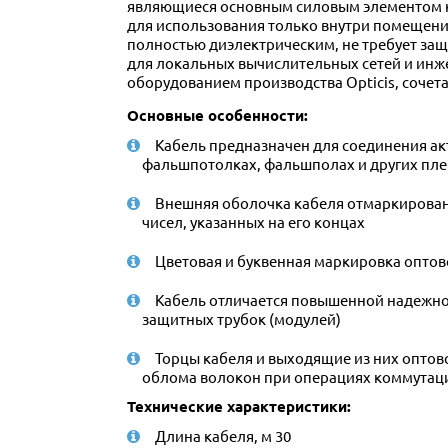
являющиеся основным силовым элементом ка
для использования только внутри помещений
полностью диэлектрическим, не требует защ
для локальных вычислительных сетей и инже
оборудованием производства Opticis, сочет
Основные особенности:
Кабель предназначен для соединения а
фальшпотолках, фальшполах и других плен
Внешняя оболочка кабеля отмаркирована
чисел, указанных на его концах
Цветовая и буквенная маркировка опто
Кабель отличается повышенной надежно
защитных трубок (модулей)
Торцы кабеля и выходящие из них опт
облома волокон при операциях коммутац
Технические характеристики:
Длина кабеля, м 30