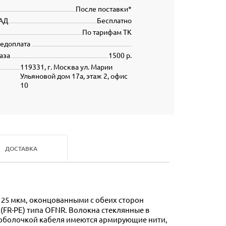
После поставки*
АД
Бесплатно
По тарифам ТК
редоплата
аза
1500 р.
119331, г. Москва ул. Марии
Ульяновой дом 17а, этаж 2, офис
10
ДОСТАВКА
(FR-PE) типа OFNR. Волокна стеклянные в
оболочкой кабеля имеются армирующие нити,