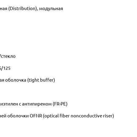
ая (Distribution), модульная
/стекло
5/125
 оболочка (tight buffer)
этилен с антипиреном (FR-PE)
 оболочки OFNR (optical fiber nonconductive riser)