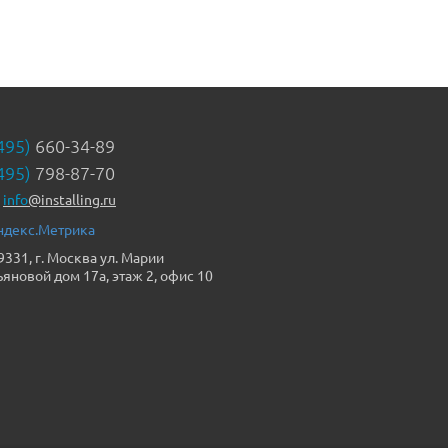
495)
660-34-89
495)
798-87-70
info
@installing.ru
9331, г. Москва ул. Марии
ьяновой дом 17а, этаж 2, офис 10