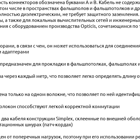
сть коннекторов обозначена буквами А и В. Кабель не содерж
том числе в пространствах фальшполов и фальшпотолков и др
олностью диэлектрическим, не требует защитного заземления.
, а также для локальных вычислительных сетей и инженерных
ния с оборудованием производства Opticis, сочетающимся по 
рами, в связи с чем, он может использоваться для соединени
и адаптерами
редназначен для прокладки в фальшпотолках, фальшполах и
 через каждый метр, что позволяет легко определять длину 
на только на одном волокне, что позволяет по ней идентифи
волокон способствуют легкой корректной коммутации
ти, два кабеля конструкции Simplex, склеенные по внешней обо
тационных шнурах (патч-кордах)
ен от поперечных нагрузок, поэтому при его использовании