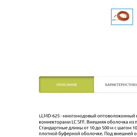
ОПИСАНИЕ
ХАРАКТЕРИСТИК
LLMD-625 - многомодовый оптоволоконный кабель конструкции Duplex с двумя волокнами 62,5/125 мкм, оконцованными с обеих сторон дуплексными
коннекторами LC SFF. Внешняя оболочка из 
Стандартные длины от 10 до 500 м с шагом 
плотной буферной оболочке. Под внешней 