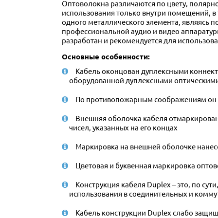
Оптоволокна различаются по цвету, полярно
использования только внутри помещений, в 
одного металлического элемента, являясь п
профессиональной аудио и видео аппаратуры
разработан и рекомендуется для использова
Основные особенности:
Кабель оконцован дуплексными коннекто
оборудованной дуплексными оптическим
По противопожарным соображениям он п
Внешняя оболочка кабеля отмаркирована
чисел, указанных на его концах
Маркировка на внешней оболочке нанесе
Цветовая и буквенная маркировка опто
Конструкция кабеля Duplex – это, по су
использования в соединительных и комму
Кабель конструкции Duplex слабо защищ