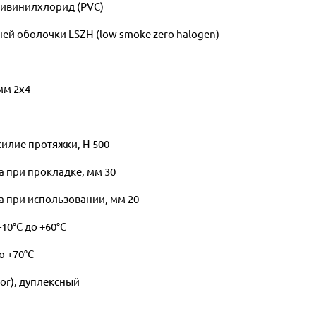
ливинилхлорид (PVC)
й оболочки LSZH (low smoke zero halogen)
мм 2x4
илие протяжки, Н 500
 при прокладке, мм 30
 при использовании, мм 20
10°С до +60°С
о +70°С
tor), дуплексный