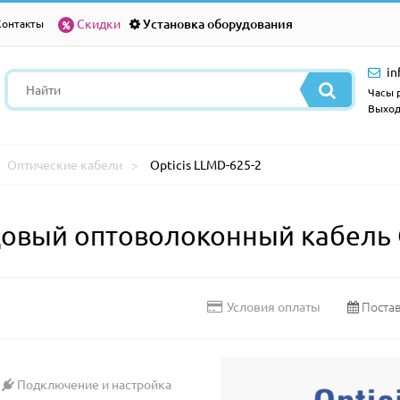
Скидки
Установка оборудования
Контакты
in
Часы р
Выход
Оптические кабели
Opticis LLMD-625-2
вый оптоволоконный кабель O
Постав
Условия оплаты
Подключение и настройка