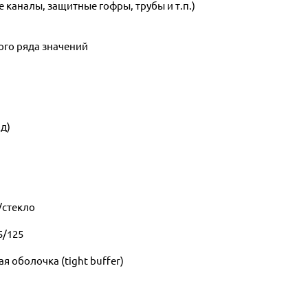
 каналы, защитные гофры, трубы и т.п.)
ого ряда значений
д)
/стекло
5/125
 оболочка (tight buffer)