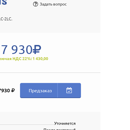
Задать вопрос
C-2LC.
7 930
лючая НДС 22%: 1 430,00
7930
Предзаказ
Уточняется
После поставки*