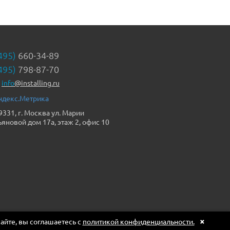
495)
660-34-89
495)
798-87-70
info
@installing.ru
9331, г. Москва ул. Марии
ьяновой дом 17а, этаж 2, офис 10
×
сайте, вы соглашаетесь с
политикой конфиденциальности.