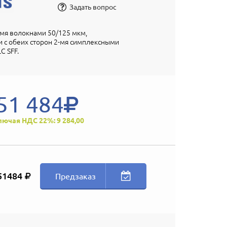
Задать вопрос
-мя волокнами 50/125 мкм,
 с обеих сторон 2-мя симплексными
C SFF.
51 484
лючая НДС 22%: 9 284,00
51484
Предзаказ