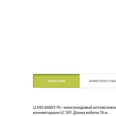
ОПИСАНИЕ
ХАРАКТЕРИСТИК
LLMD-050DT-70 – многомодовый оптоволоконный кабель класса OM3 с 2-мя волокнами 50/125 мкм, оконцованными с обеих сторон 2-мя симплексными
коннекторами LC SFF. Длина кабеля 70 м.