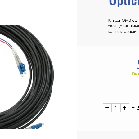
Класса OM3 с 2
оконцованными
коннекторами L
Вк