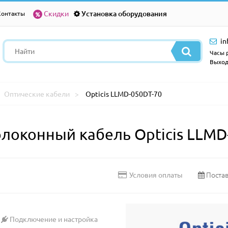
Скидки
Установка оборудования
Контакты
in
Часы р
Выход
Оптические кабели
Opticis LLMD-050DT-70
оконный кабель Opticis LLMD
Постав
Условия оплаты
Подключение и настройка