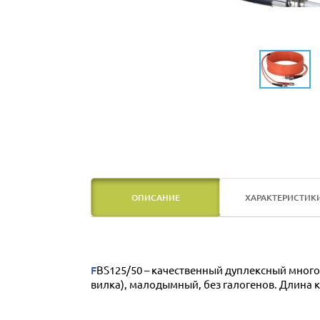
ОПИСАНИЕ
ХАРАКТЕРИСТИК
FBS125/50 – качественный дуплексный многомодовый оптоволоконный кабель серии Reference, оконцованный разъемами ST/PC, 62,5/125 мкм (вилка-
вилка), малодымный, без галогенов. Длина к