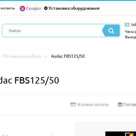
Скидки
Установка оборудования
Контакты
in
Часы р
Выход
Оптические кабели
Audac FBS125/50
dac FBS125/50
Постав
Условия оплаты