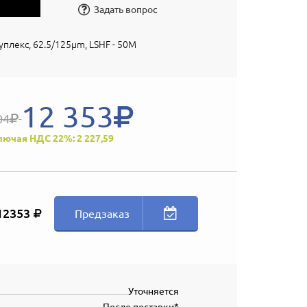
Задать вопрос
Дуплекс, 62.5/125µm, LSHF - 50M
12 353
04
лючая НДС 22%: 2 227,59
12353
Предзаказ
Уточняется
После поставки*