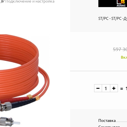
Подключение и настройка
ST/PC - ST/PC -
597 3
Вк
Поставка
Самовывоз