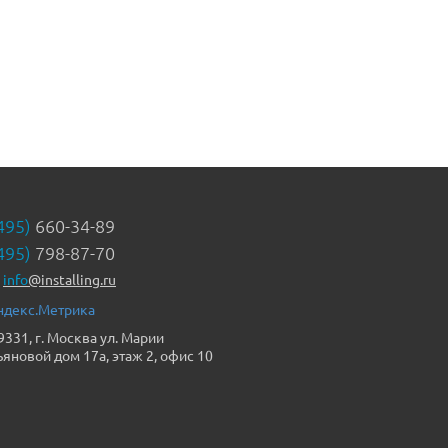
495)
660-34-89
495)
798-87-70
info
@installing.ru
9331, г. Москва ул. Марии
ьяновой дом 17а, этаж 2, офис 10