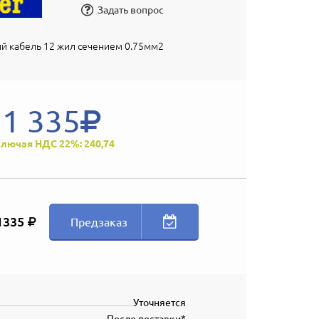
Задать вопрос
й кабель 12 жил сечением 0.75мм2
1 335
лючая НДС 22%: 240,74
1335
Предзаказ
Уточняется
После поставки*