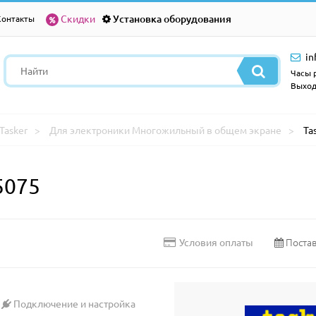
Скидки
Установка оборудования
Контакты
in
Часы р
Выход
Tasker
Для электроники Многожильный в общем экране
Ta
5075
Постав
Условия оплаты
Подключение и настройка