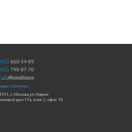
495)
660-34-89
495)
798-87-70
info
@installing.ru
9331, г. Москва ул. Марии
ьяновой дом 17а, этаж 2, офис 10