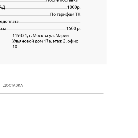
АД
1000р.
По тарифам ТК
редоплата
аза
1500 р.
119331, г. Москва ул. Марии
Ульяновой дом 17а, этаж 2, офис
10
ДОСТАВКА