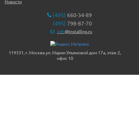
Новости
(495)
660-34-89
(495)
798-87-70
info
@installing.ru
119331, г. Москва ул. Марии Ульяновой дом 17а, этаж 2,
офис 10