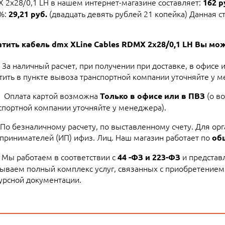
 2x28/0,1 LH в нашем интернет-магазине составляет:
162 р
2%:
(двадцать девять рублей 21 копейка) Данная с
29,21 руб.
тить кабель dmx XLine Cables RDMX 2x28/0,1 LH Вы м
За наличный расчет, при получении при доставке, в офисе 
тить в пункте вывоза транспортной компании уточняйте у м
Оплата картой возможна
(о в
Только в офисе или в ПВЗ
спортной компании уточняйте у менеджера).
По безналичному расчету, по выставленному счету. Для ор
принимателей (ИП) ифиз. Лиц. Наш магазин работает по
об
Мы работаем в соответствии с
и представ
44 -ФЗ и 223-ФЗ
ываем полный комплекс услуг, связанных с приобретением
урсной документации.