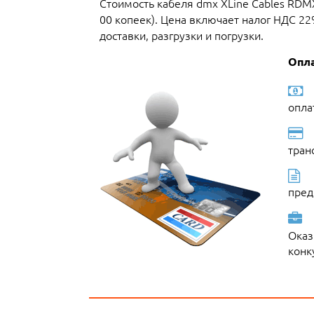
Стоимость кабеля dmx XLine Cables RDMX
00 копеек). Цена включает налог НДС 2
доставки, разгрузки и погрузки.
Опла
опла
тран
пред
Оказ
конк