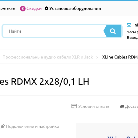
Скидки
Установка оборудования
Контакты
in
Часы р
Выход
Профессиональные аудио кабели XLR и Jack
XLine Cables RDM
es RDMX 2x28/0,1 LH
Доста
Условия оплаты
Подключение и настройка