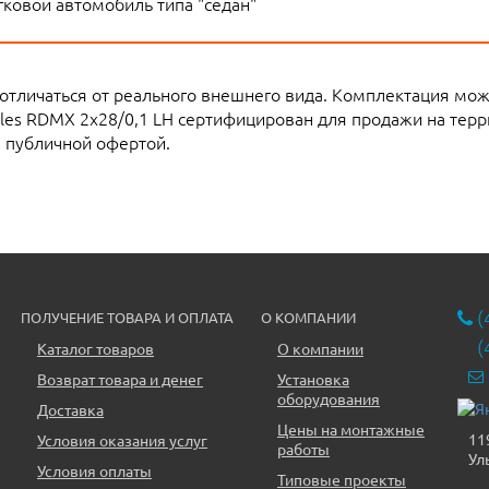
ковой автомобиль типа "седан"
 отличаться от реального внешнего вида. Комплектация мо
bles RDMX 2x28/0,1 LH сертифицирован для продажи на тер
я публичной офертой.
(
ПОЛУЧЕНИЕ ТОВАРА И ОПЛАТА
О КОМПАНИИ
(
Каталог товаров
О компании
Возврат товара и денег
Установка
оборудования
Доставка
Цены на монтажные
11
Условия оказания услуг
работы
Ул
Условия оплаты
Типовые проекты