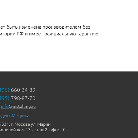
жет быть изменена производителем без
ритории РФ и имеет официальную гарантию
495)
660-34-89
495)
798-87-70
info
@installing.ru
9331, г. Москва ул. Марии
ьяновой дом 17а, этаж 2, офис 10