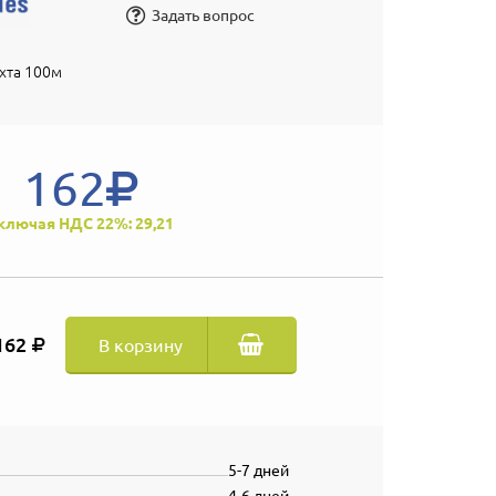
Задать вопрос
хта 100м
162
ключая НДС 22%: 29,21
162
В корзину
5-7 дней
4-6 дней