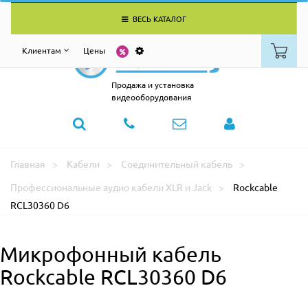
ВЕСЬ КАТАЛОГ
Клиентам
Цены
Продажа и установка
видеооборудования
Главная
Кабели
Соединительный кабель
Профессиональные аудио кабели XLR и Jack
Rockcable
RCL30360 D6
Микрофонный кабель
Rockcable RCL30360 D6