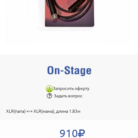
Запросить оферту
Задать вопрос
XLR(папа) <-> XLR(мама), длина 1.83м
910