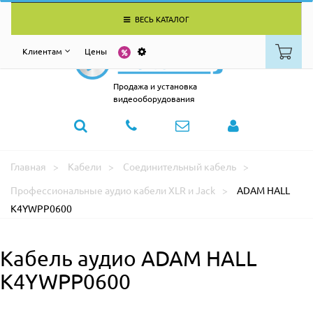
ВЕСЬ КАТАЛОГ
Клиентам
Цены
Продажа и установка
видеооборудования
Главная
Кабели
Соединительный кабель
Профессиональные аудио кабели XLR и Jack
ADAM HALL
K4YWPP0600
Кабель аудио ADAM HALL
K4YWPP0600