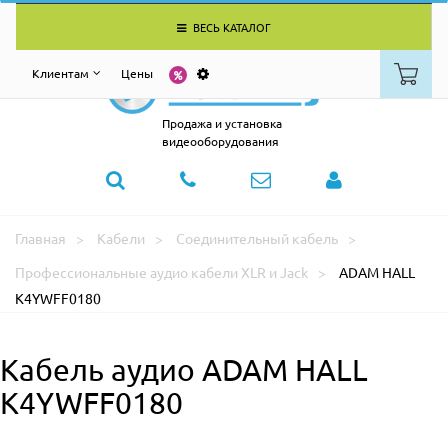
ВЕСЬ КАТАЛОГ
Клиентам
Цены
Продажа и установка
видеооборудования
Главная
Кабели
Соединительный кабель
Профессиональные аудио кабели XLR и Jack
ADAM HALL
K4YWFF0180
Кабель аудио ADAM HALL
K4YWFF0180