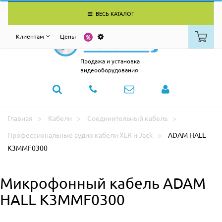
ВЕСЬ КАТАЛОГ
Клиентам
Цены
Продажа и установка
видеооборудования
Главная
Кабели
Соединительный кабель
Профессиональные аудио кабели XLR и Jack
ADAM HALL
K3MMF0300
Микрофонный кабель ADAM
HALL K3MMF0300