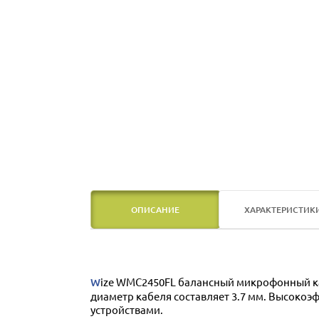
ОПИСАНИЕ
ХАРАКТЕРИСТИК
Wize WMC2450FL балансный микрофонный кабель, негорючий, без галогенов. Соответствует стандартам пожаробезопасности EN 60332-1-2. Внешний
диаметр кабеля составляет 3.7 мм. Высоко
устройствами.