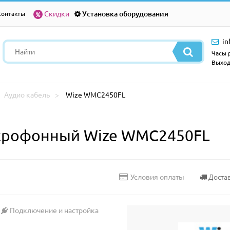
Скидки
Установка оборудования
Контакты
in
Часы р
Выход
Аудио кабель
Wize WMC2450FL
крофонный Wize WMC2450FL
Доста
Условия оплаты
Подключение и настройка