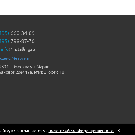
495)
660-34-89
495)
798-87-70
info
@installing.ru
9331, г. Москва ул. Марии
ьяновой дом 17а, этаж 2, офис 10
×
сайте, вы соглашаетесь с
политикой конфиденциальности.