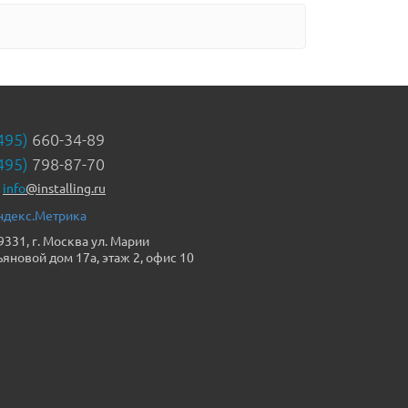
495)
660-34-89
495)
798-87-70
info
@installing.ru
9331, г. Москва ул. Марии
ьяновой дом 17а, этаж 2, офис 10