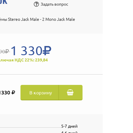
Задать вопрос
ёмы Stereo Jack Male - 2 Mono Jack Male
1 330
90
лючая НДС 22%: 239,84
1330
В корзину
5-7 дней
4-6 дней