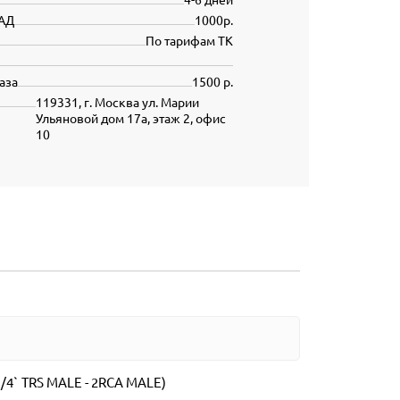
АД
1000р.
По тарифам ТК
аза
1500 р.
119331, г. Москва ул. Марии
Ульяновой дом 17а, этаж 2, офис
10
(1/4` TRS MALE - 2RCA MALE)