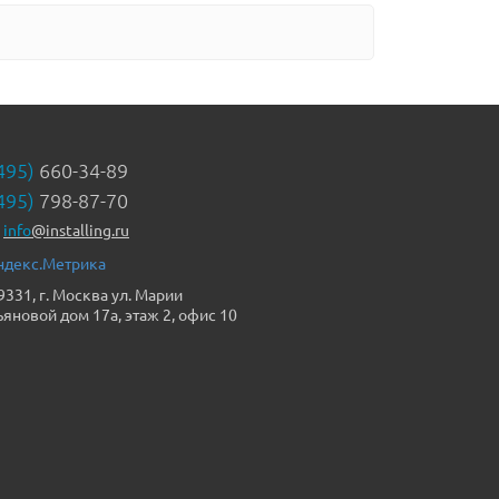
495)
660-34-89
495)
798-87-70
info
@installing.ru
9331, г. Москва ул. Марии
ьяновой дом 17а, этаж 2, офис 10