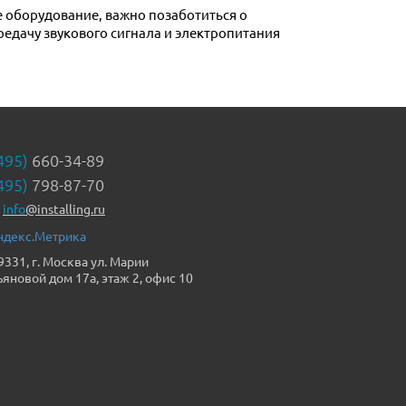
редачу звукового сигнала и электропитания
495)
660-34-89
495)
798-87-70
info
@installing.ru
9331, г. Москва ул. Марии
ьяновой дом 17а, этаж 2, офис 10