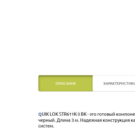
ОПИСАНИЕ
ХАРАКТЕРИСТИК
QUIK LOK STR611K-3 BK - это готовый компонентный кабель. Разъемы коммутации кабеля - прямые разъёмы 2 Mono Jack Male - Stereo Mini Jack, цвет кабеля
черный. Длина 3 м. Надежная конструкция к
систем.