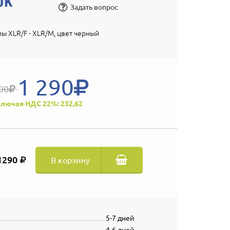
Задать вопрос
мы XLR/F - XLR/M, цвет черный
1 290
90
лючая НДС 22%: 232,62
1290
В корзину
5-7 дней
4-6 дней