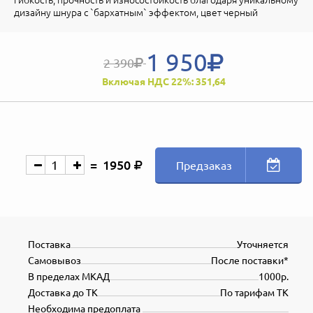
дизайну шнура с `бархатным` эффектом, цвет черный
1 950
2 390
Включая НДС 22%: 351,64
1950
Предзаказ
Поставка
Уточняется
Самовывоз
После поставки*
В пределах МКАД
1000р.
Доставка до ТК
По тарифам ТК
Необходима предоплата