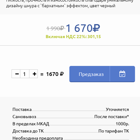
дизайну шнура с `бархатным` эффектом, цвет черный
1 670
1 990
Включая НДС 22%: 301,15
1670
Предзаказ
Поставка
Уточняется
Самовывоз
После поставки*
В пределах МКАД
1000р.
Доставка до ТК
По тарифам ТК
Необходима предоплата