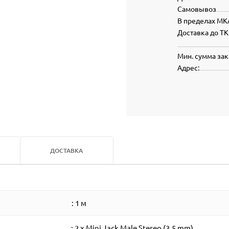
Самовывоз
В пределах МК
Доставка до ТК
Мин. сумма зак
Адрес:
ДОСТАВКА
: 1 м
: 2 x Mini Jack Male Stereo (3,5 mm)