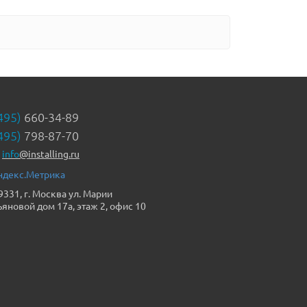
495)
660-34-89
495)
798-87-70
info
@installing.ru
9331, г. Москва ул. Марии
ьяновой дом 17а, этаж 2, офис 10