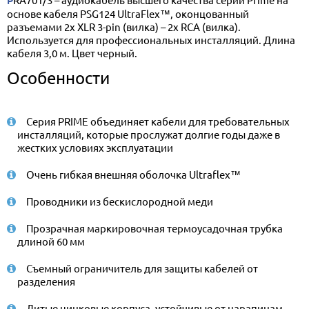
PRA701/3 – аудиокабель высшего качества серии Prime на
основе кабеля PSG124 UltraFlex™, оконцованный
разъемами 2х XLR 3-pin (вилка) – 2х RCA (вилка).
Используется для профессиональных инсталляций. Длина
кабеля 3,0 м. Цвет черный.
Особенности
Серия PRIME объединяет кабели для требовательных
инсталляций, которые прослужат долгие годы даже в
жестких условиях эксплуатации
Очень гибкая внешняя оболочка Ultraflex™
Проводники из бескислородной меди
Прозрачная маркировочная термоусадочная трубка
длиной 60 мм
Съемный ограничитель для защиты кабелей от
разделения
Литые цинковые корпуса, устойчивые от царапинам