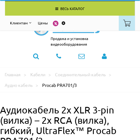
ВЕСЬ КАТАЛОГ
Клиентам
Цены
Продажа и установка
видеооборудования
Главная
Кабели
Соединительный кабель
Аудио кабель
Procab PRA701/3
Аудиокабель 2х XLR 3-pin
(вилка) – 2х RCA (вилка),
гибкий, UltraFlex™ Procab