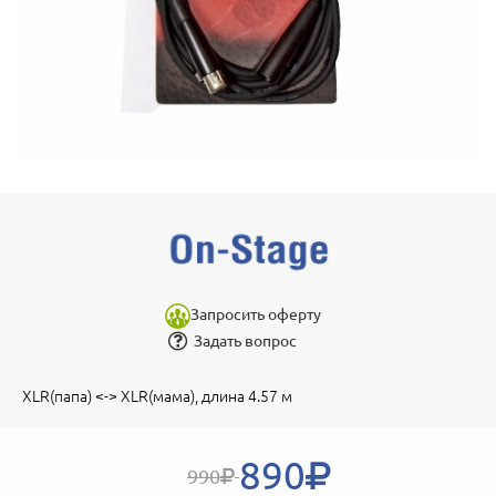
Запросить оферту
Задать вопрос
XLR(папа) <-> XLR(мама), длина 4.57 м
890
990