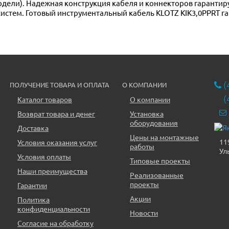
дели). Надежная конструкция кабеля и коннекторов гарантиру
истем. Готовый инструментальный кабель KLOTZ KIK3,0PPRT га
(
ПОЛУЧЕНИЕ ТОВАРА И ОПЛАТА
О КОМПАНИИ
(
Каталог товаров
О компании
Возврат товара и денег
Установка
оборудования
Доставка
Цены на монтажные
11
Условия оказания услуг
работы
Ул
Условия оплаты
Типовые проекты
Наши преимущества
Реализованные
проекты
Гарантии
Акции
Политика
конфиденциальности
Новости
Согласие на обработку