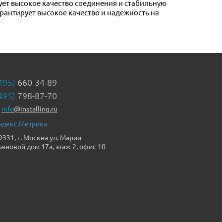
ет высокое качество соединения и стабильную
рантирует высокое качество и надежность на
495)
660-34-89
495)
798-87-70
info
@installing.ru
9331, г. Москва ул. Марии
ьяновой дом 17а, этаж 2, офис 10