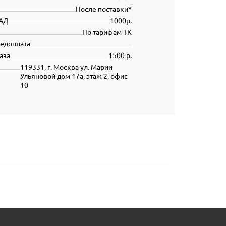
После поставки*
АД
1000р.
По тарифам ТК
редоплата
аза
1500 р.
119331, г. Москва ул. Марии
Ульяновой дом 17а, этаж 2, офис
10