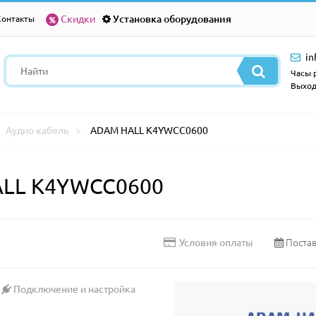
Скидки
Установка оборудования
Контакты
in
Часы р
Выход
Аудио кабель
ADAM HALL K4YWCC0600
ALL K4YWCC0600
Постав
Условия оплаты
Подключение и настройка