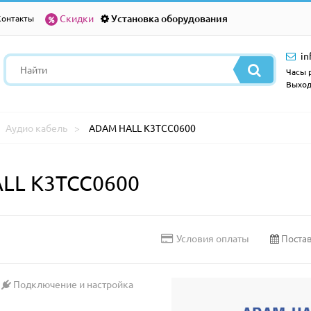
Скидки
Установка оборудования
Контакты
in
Часы р
Выход
Аудио кабель
ADAM HALL K3TCC0600
ALL K3TCC0600
Постав
Условия оплаты
Подключение и настройка