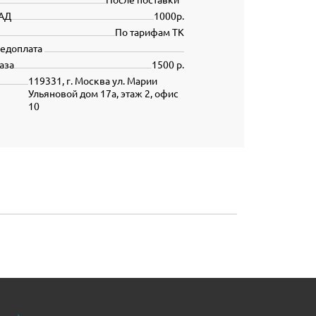
АД
1000р.
По тарифам ТК
редоплата
аза
1500 р.
119331, г. Москва ул. Марии
Ульяновой дом 17а, этаж 2, офис
10