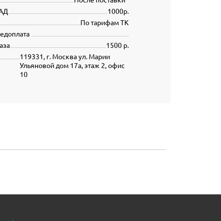
АД
1000р.
По тарифам ТК
редоплата
аза
1500 р.
119331, г. Москва ул. Марии
Ульяновой дом 17а, этаж 2, офис
10