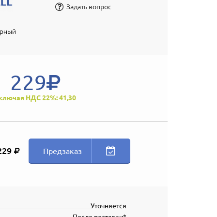
Задать вопрос
ерный
229
ключая НДС 22%: 41,30
229
Предзаказ
Уточняется
После поставки*