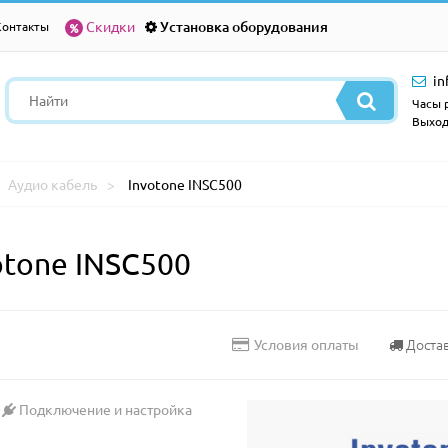
Скидки
Установка оборудования
Контакты
in
Часы р
Выход
Аудио кабель
Invotone INSC500
otone INSC500
Доста
Условия оплаты
Подключение и настройка