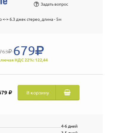
Задать вопрос
 <-> 6.3 джек стерео, длина - 5м
679
763
лючая НДС 22%: 122,44
679
В корзину
4-6 дней
3-5 дней