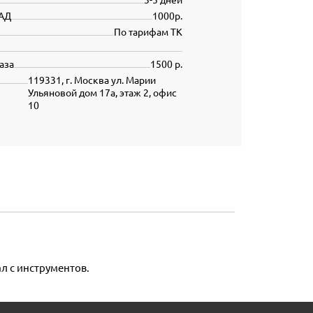
АД
1000р.
По тарифам ТК
аза
1500 р.
119331, г. Москва ул. Марии
Ульяновой дом 17а, этаж 2, офис
10
л с инструментов.