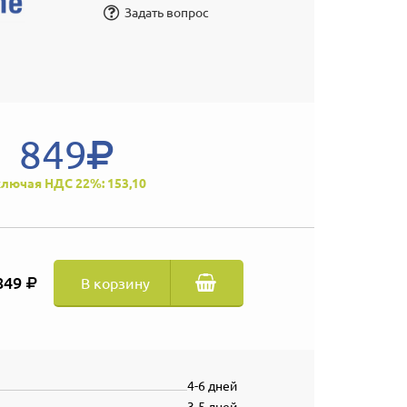
Задать вопрос
849
лючая НДС 22%: 153,10
849
В корзину
4-6 дней
3-5 дней