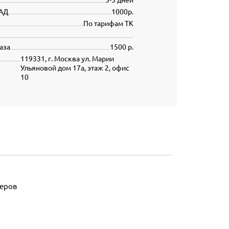
АД
1000р.
По тарифам ТК
аза
1500 р.
119331, г. Москва ул. Марии
Ульяновой дом 17а, этаж 2, офис
10
леров