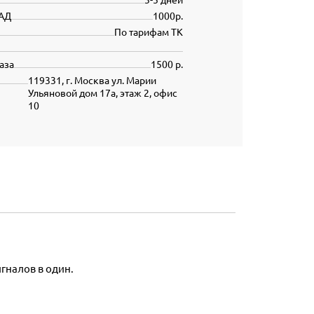
АД
1000р.
По тарифам ТК
аза
1500 р.
119331, г. Москва ул. Марии
Ульяновой дом 17а, этаж 2, офис
10
гналов в один.