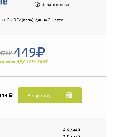
Задать вопрос
 <> 2 х RCA(папа), длина 2 метра
449
479
ключая НДС 22%: 80,97
449
В корзину
4-6 дней
3-5 дней