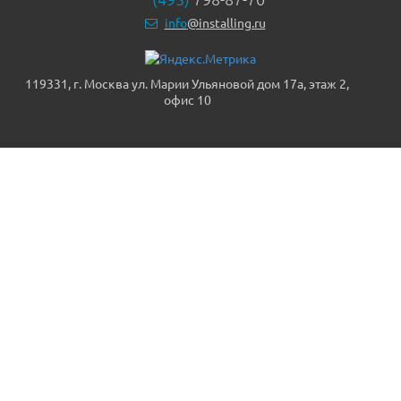
info
@installing.ru
119331, г. Москва ул. Марии Ульяновой дом 17а, этаж 2,
офис 10