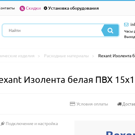
Скидки
Установка оборудования
Контакты
in
Часы р
Выход
нические изделия
Расходные материалы
Rexant Изолента б
xant Изолента белая ПВХ 15х10
Доста
Условия оплаты
Подключение и настройка