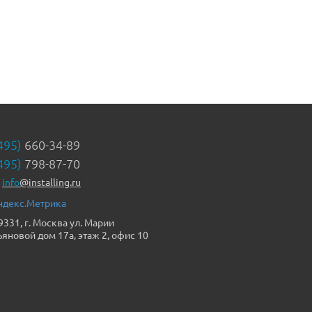
495)
660-34-89
495)
798-87-70
info
@installing.ru
9331, г. Москва ул. Марии
ьяновой дом 17а, этаж 2, офис 10