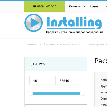
ВЕСЬ КАТАЛОГ
Клиентам
Цены
Продажа и установка видеооборудования
Главная
Системы безопасности
Электротех
Рас
ЦЕНА, РУБ
Каб
Тру
акс
Огн
Мет