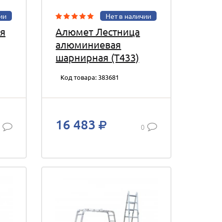
ии
Нет в наличии
ая
Алюмет Лестница
алюминиевая
шарнирная (T433)
их
Код товара: 383681
16 483
0
ной
т
 и