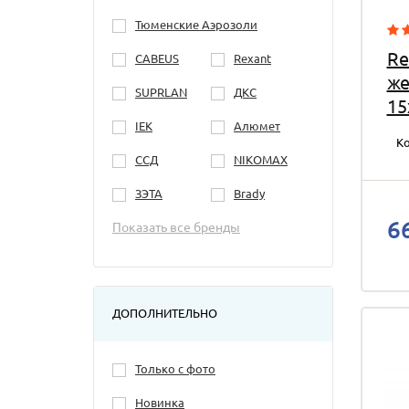
Тюменские Аэрозоли
Re
CABEUS
Rexant
же
SUPRLAN
ДКС
15
IEK
Алюмет
Ко
ССД
NIKOMAX
ЗЭТА
Brady
6
Показать все бренды
ДОПОЛНИТЕЛЬНО
Только с фото
Новинка