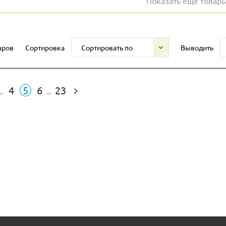
Показать еще товар
аров
Сортировка
Сортировать по
Выводить
4
5
6
23
..
...