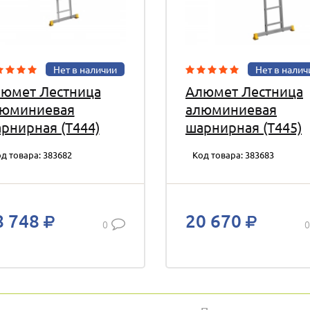
Нет в наличии
Нет в налич
юмет Лестница
Алюмет Лестница
юминиевая
алюминиевая
рнирная (T444)
шарнирная (T445)
д товара: 383682
Код товара: 383683
8 748
20 670
0
0