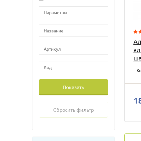
Ал
ал
ша
Ко
Показать
1
Сбросить фильтр