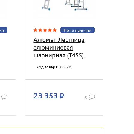
ии
Нет в наличии
Алюмет Лестница
алюминиевая
шарнирная (T455)
Код товара: 383684
23 353
0