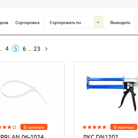
аров
Сортировка
Сортировать по
Выводить
4
5
6
23
..
...
В наличии
В наличии
PRLAN 06-1024
ДКС DN1202