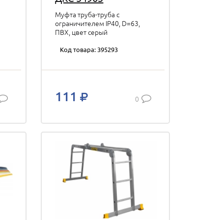
Муфта труба-труба с
ограничителем IP40, D=63,
ПВХ, цвет серый
Код товара: 395293
ы
111
0
дят
ы,
е
е
ов