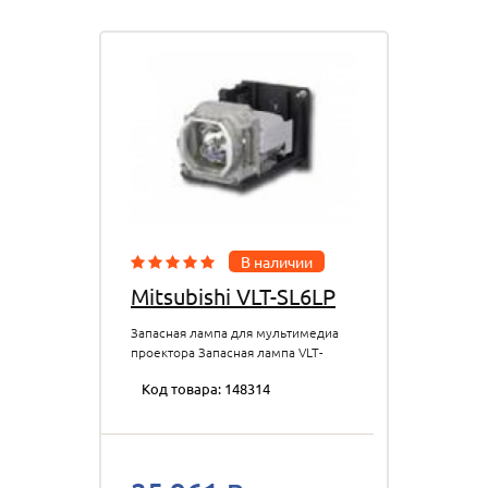
В наличии
Mitsubishi VLT-SL6LP
Запасная лампа для мультимедиа
проектора Запасная лампа VLT-
SL6LP для проекторов Mitsubishi
Код товара: 148314
SL6U/XL9U, 200 Вт