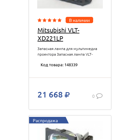
В наличии
Mitsubishi VLT-
XD221LP
Запасная лампа для мультимедиа
проектора Запасная лампа VLT-
XD221LP для проекторов
Код товара: 148339
Mitsubishi XD221U/SD221U, 205 Вт
21 668
0
Распродажа