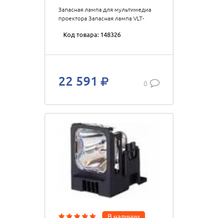
Запасная лампа для мультимедиа
проектора Запасная лампа VLT-
XD206LP для проекторов
Код товара: 148326
Mitsubishi XD206U/SD206U, 205 Вт
22 591
0
В наличии