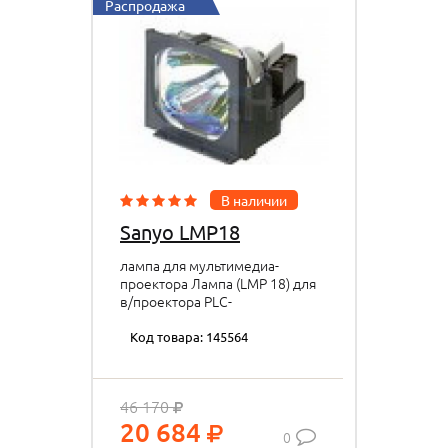
Распродажа
В наличии
Sanyo LMP18
лампа для мультимедиа-
проектора Лампа (LMP 18) для
в/проектора PLC-
SP20E/XP07E/XP10EA
Код товара: 145564
46 170
20 684
0