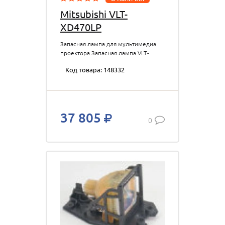
Mitsubishi VLT-
XD470LP
Запасная лампа для мультимедиа
проектора Запасная лампа VLT-
XD470LP для проекторов
Код товара: 148332
Mitsubishi XD470U, 280 Вт
37 805
0