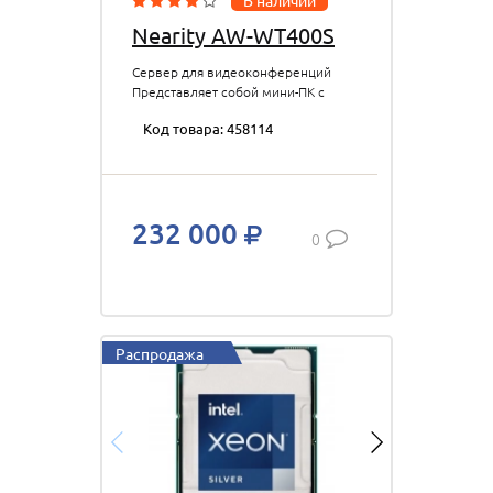
В наличии
Nearity AW-WT400S
Сервер для видеоконференций
Представляет собой мини-ПК с
процессором Intel Core 11-го
Код товара: 458114
поколения. Совместимость с
платформами
видеоконференций, такими как
Zoom Rooms, Team Rooms, Webex
и т. д.
232 000
0
Распродажа